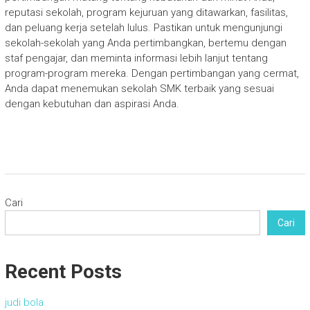
reputasi sekolah, program kejuruan yang ditawarkan, fasilitas,
dan peluang kerja setelah lulus. Pastikan untuk mengunjungi
sekolah-sekolah yang Anda pertimbangkan, bertemu dengan
staf pengajar, dan meminta informasi lebih lanjut tentang
program-program mereka. Dengan pertimbangan yang cermat,
Anda dapat menemukan sekolah SMK terbaik yang sesuai
dengan kebutuhan dan aspirasi Anda.
Cari
Cari
Recent Posts
judi bola