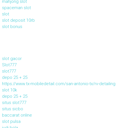
mahjong slot
spaceman slot
slot
slot deposit 10rb
slot bonus
slot gacor
Slot777
slot777
depo 25 + 25
https://www.tx-mobiledetail.com/san-antonio-tx/rv-detailing
slot 10k
depo 25 + 25
situs slot777
situs sicbo
baccarat online
slot pulsa
judi bola