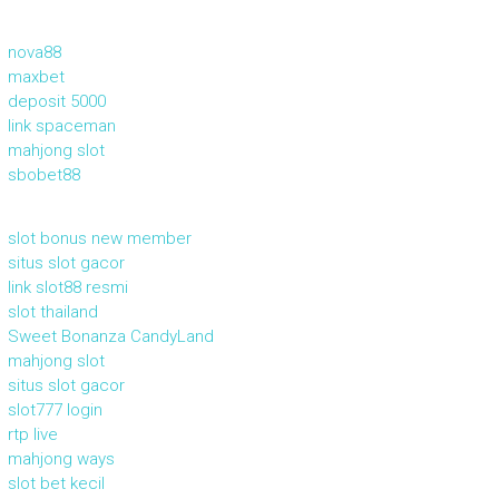
nova88
maxbet
deposit 5000
link spaceman
mahjong slot
sbobet88
slot bonus new member
situs slot gacor
link slot88 resmi
slot thailand
Sweet Bonanza CandyLand
mahjong slot
situs slot gacor
slot777 login
rtp live
mahjong ways
slot bet kecil