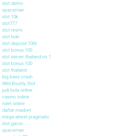
slot demo
spaceman
slot 10k
slot777
slot resmi
slot hoki
slot deposit 10rb
slot bonus 100
slot server thailand no 1
slot bonus 100
slot thailand
big bass crash
Wild Bounty Slot
judi bola online
casino online
rolet online
daftar maxbet
mega wheel pragmatic
slot gacor
spaceman