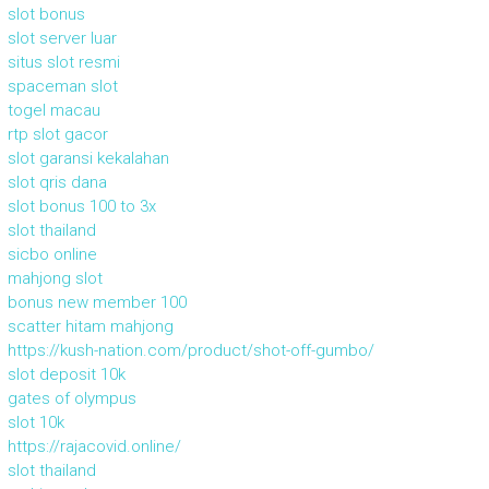
slot bonus
slot server luar
situs slot resmi
spaceman slot
togel macau
rtp slot gacor
slot garansi kekalahan
slot qris dana
slot bonus 100 to 3x
slot thailand
sicbo online
mahjong slot
bonus new member 100
scatter hitam mahjong
https://kush-nation.com/product/shot-off-gumbo/
slot deposit 10k
gates of olympus
slot 10k
https://rajacovid.online/
slot thailand