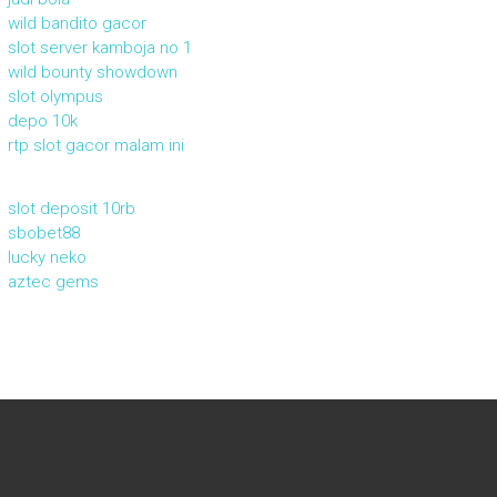
wild bandito gacor
slot server kamboja no 1
wild bounty showdown
slot olympus
depo 10k
rtp slot gacor malam ini
slot deposit 10rb
sbobet88
lucky neko
aztec gems