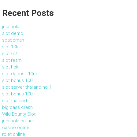
Recent Posts
judi bola
slot demo
spaceman
slot 10k
slot777
slot resmi
slot hoki
slot deposit 10rb
slot bonus 100
slot server thailand no 1
slot bonus 100
slot thailand
big bass crash
Wild Bounty Slot
judi bola online
casino online
rolet online