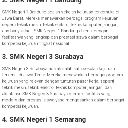
2. SMK Negeri 1 Bandung
SMK Negeri 1 Bandung adalah sekolah kejuruan terkemuka di
Jawa Barat. Mereka menawarkan berbagai program kejuruan
seperti teknik mesin, teknik elektro, teknik komputer jaringan,
dan banyak lagi. SMK Negeri 1 Bandung dikenal dengan
fasilitasnya yang lengkap dan prestasi siswa dalam berbagai
kompetisi kejuruan tingkat nasional.
3. SMK Negeri 3 Surabaya
SMK Negeri 3 Surabaya adalah salah satu sekolah kejuruan
terkenal di Jawa Timur. Mereka menawarkan berbagai program
kejuruan yang relevan dengan tuntutan pasar kerja, seperti
teknik mesin, teknik elektro, teknik komputer jaringan, dan
akuntansi. SMK Negeri 3 Surabaya memiliki fasilitas yang
modern dan prestasi siswa yang mengesankan dalam berbagai
kompetisi kejuruan.
4. SMK Negeri 1 Semarang