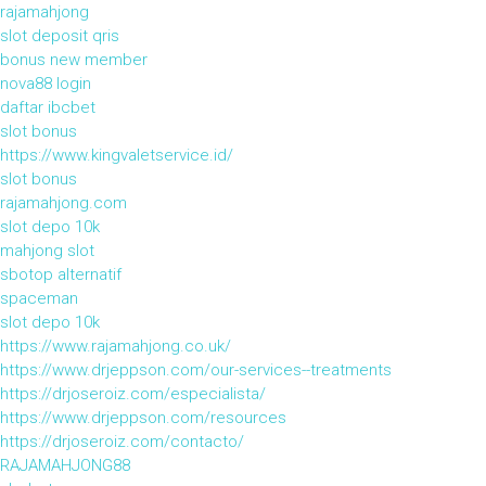
rajamahjong
slot deposit qris
bonus new member
nova88 login
daftar ibcbet
slot bonus
https://www.kingvaletservice.id/
slot bonus
rajamahjong.com
slot depo 10k
mahjong slot
sbotop alternatif
spaceman
slot depo 10k
https://www.rajamahjong.co.uk/
https://www.drjeppson.com/our-services--treatments
https://drjoseroiz.com/especialista/
https://www.drjeppson.com/resources
https://drjoseroiz.com/contacto/
RAJAMAHJONG88