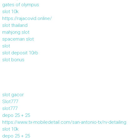
gates of olympus
slot 10k
https://rajacovid.online/
slot thailand
mahjong slot
spaceman slot
slot
slot deposit 10rb
slot bonus
slot gacor
Slot777
slot777
depo 25 + 25
https://www.tx-mobiledetail.com/san-antonio-tx/rv-detailing
slot 10k
depo 25 + 25