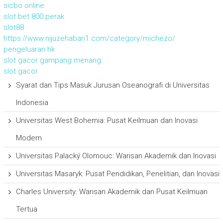
sicbo online
slot bet 800 perak
slot88
https://www.nijuzehabari1.com/category/michezo/
pengeluaran hk
slot gacor gampang menang
slot gacor
Syarat dan Tips Masuk Jurusan Oseanografi di Universitas
Indonesia
Universitas West Bohemia: Pusat Keilmuan dan Inovasi
Modern
Universitas Palacký Olomouc: Warisan Akademik dan Inovasi
Universitas Masaryk: Pusat Pendidikan, Penelitian, dan Inovasi
Charles University: Warisan Akademik dan Pusat Keilmuan
Tertua