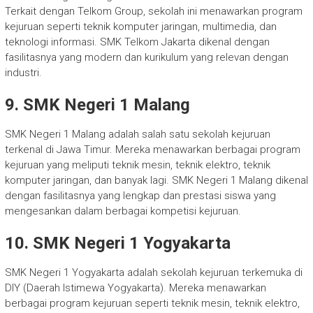
Terkait dengan Telkom Group, sekolah ini menawarkan program
kejuruan seperti teknik komputer jaringan, multimedia, dan
teknologi informasi. SMK Telkom Jakarta dikenal dengan
fasilitasnya yang modern dan kurikulum yang relevan dengan
industri.
9. SMK Negeri 1 Malang
SMK Negeri 1 Malang adalah salah satu sekolah kejuruan
terkenal di Jawa Timur. Mereka menawarkan berbagai program
kejuruan yang meliputi teknik mesin, teknik elektro, teknik
komputer jaringan, dan banyak lagi. SMK Negeri 1 Malang dikenal
dengan fasilitasnya yang lengkap dan prestasi siswa yang
mengesankan dalam berbagai kompetisi kejuruan.
10. SMK Negeri 1 Yogyakarta
SMK Negeri 1 Yogyakarta adalah sekolah kejuruan terkemuka di
DIY (Daerah Istimewa Yogyakarta). Mereka menawarkan
berbagai program kejuruan seperti teknik mesin, teknik elektro,