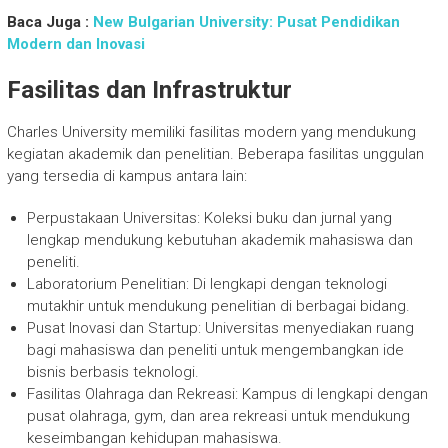
Baca Juga :
New Bulgarian University: Pusat Pendidikan
Modern dan Inovasi
Fasilitas dan Infrastruktur
Charles University memiliki fasilitas modern yang mendukung
kegiatan akademik dan penelitian. Beberapa fasilitas unggulan
yang tersedia di kampus antara lain:
Perpustakaan Universitas: Koleksi buku dan jurnal yang
lengkap mendukung kebutuhan akademik mahasiswa dan
peneliti.
Laboratorium Penelitian: Di lengkapi dengan teknologi
mutakhir untuk mendukung penelitian di berbagai bidang.
Pusat Inovasi dan Startup: Universitas menyediakan ruang
bagi mahasiswa dan peneliti untuk mengembangkan ide
bisnis berbasis teknologi.
Fasilitas Olahraga dan Rekreasi: Kampus di lengkapi dengan
pusat olahraga, gym, dan area rekreasi untuk mendukung
keseimbangan kehidupan mahasiswa.