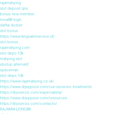
rajamahjong
slot deposit qris
bonus new member
nova88 login
daftar ibcbet
slot bonus
https://www.kingvaletservice.id/
slot bonus
rajamahjong.com
slot depo 10k
mahjong slot
sbotop alternatif
spaceman
slot depo 10k
https://www.rajamahjong.co.uk/
https://www.drjeppson.com/our-services--treatments
https://drjoseroiz.com/especialista/
https://www.drjeppson.com/resources
https://drjoseroiz.com/contacto/
RAJAMAHJONG88