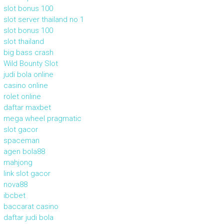
slot bonus 100
slot server thailand no 1
slot bonus 100
slot thailand
big bass crash
Wild Bounty Slot
judi bola online
casino online
rolet online
daftar maxbet
mega wheel pragmatic
slot gacor
spaceman
agen bola88
mahjong
link slot gacor
nova88
ibcbet
baccarat casino
daftar judi bola