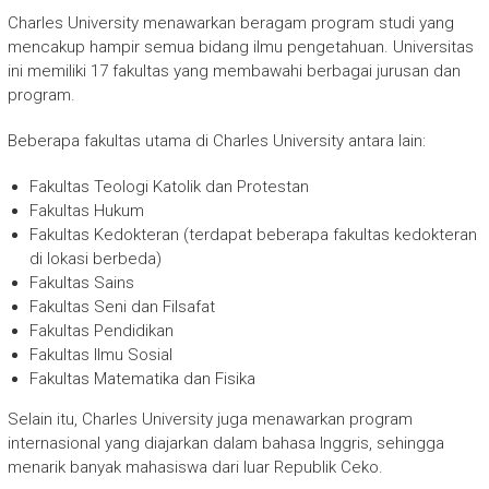
Charles University menawarkan beragam program studi yang
mencakup hampir semua bidang ilmu pengetahuan. Universitas
ini memiliki 17 fakultas yang membawahi berbagai jurusan dan
program.
Beberapa fakultas utama di Charles University antara lain:
Fakultas Teologi Katolik dan Protestan
Fakultas Hukum
Fakultas Kedokteran (terdapat beberapa fakultas kedokteran
di lokasi berbeda)
Fakultas Sains
Fakultas Seni dan Filsafat
Fakultas Pendidikan
Fakultas Ilmu Sosial
Fakultas Matematika dan Fisika
Selain itu, Charles University juga menawarkan program
internasional yang diajarkan dalam bahasa Inggris, sehingga
menarik banyak mahasiswa dari luar Republik Ceko.