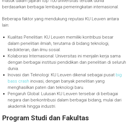
masuk dalam jajaran top 100 universitas terbaik dunia
berdasarkan berbagai lembaga pemeringkatan internasional.
Beberapa faktor yang mendukung reputasi KU Leuven antara
lain:
Kualitas Penelitian: KU Leuven memiliki kontribusi besar
dalam penelitian ilmiah, terutama di bidang teknologi,
kedokteran, dan ilmu sosial.
Kolaborasi Internasional: Universitas ini menjalin kerja sama
dengan berbagai institusi pendidikan dan penelitian di seluruh
dunia.
Inovasi dan Teknologi: KU Leuven dikenal sebagai pusat
big
bass crash
inovasi, dengan banyak penelitian yang
menghasilkan paten dan teknologi baru.
Pengaruh Global: Lulusan KU Leuven tersebar di berbagai
negara dan berkontribusi dalam berbagai bidang, mulai dari
akademik hingga industri.
Program Studi dan Fakultas