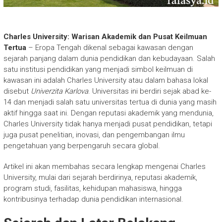
Charles University: Warisan Akademik dan Pusat Keilmuan
Tertua
– Eropa Tengah dikenal sebagai kawasan dengan
sejarah panjang dalam dunia pendidikan dan kebudayaan. Salah
satu institusi pendidikan yang menjadi simbol keilmuan di
kawasan ini adalah Charles University atau dalam bahasa lokal
disebut
Univerzita Karlova
. Universitas ini berdiri sejak abad ke-
14 dan menjadi salah satu universitas tertua di dunia yang masih
aktif hingga saat ini. Dengan reputasi akademik yang mendunia,
Charles University tidak hanya menjadi pusat pendidikan, tetapi
juga pusat penelitian, inovasi, dan pengembangan ilmu
pengetahuan yang berpengaruh secara global.
Artikel ini akan membahas secara lengkap mengenai Charles
University, mulai dari sejarah berdirinya, reputasi akademik,
program studi, fasilitas, kehidupan mahasiswa, hingga
kontribusinya terhadap dunia pendidikan internasional.