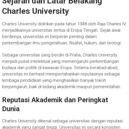
Sejarah dan Latar Belakang
Charles University
Charles University didirikan pada tahun 1348 oleh Raja Charles IV,
menjadikannya universitas tertua di Eropa Tengah. Sejak awal
berdirinya, universitas ini berperan penting dalam
perkembangan ilmu pengetahuan, filsafat, hukum, dan teologi.
Sebagai universitas yang berdiri di Praha, Charles University
menjadi pusat intelektual yang memengaruhi perkembangan
budaya dan politik di kawasan Eropa. Selama berabad-abad,
universitas ini berhasil mempertahankan reputasinya sebagai
lembaga pendidikan yang menghasilkan banyak tokoh
berpengaruh, baik di bidang akademik maupun pemerintahan.
Reputasi Akademik dan Peringkat
Dunia
Charles University dikenal sebagai universitas dengan reputasi
akademik yang sangat tinggi. Universitas ini secara konsisten