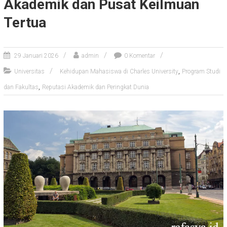
Akademik dan Pusat Keilmuan
n
Tertua
t
29 Januari 2026
admin
0 Komentar
,
Universitas
Kehidupan Mahasiswa di Charles University
Program Studi
,
dan Fakultas
Reputasi Akademik dan Peringkat Dunia