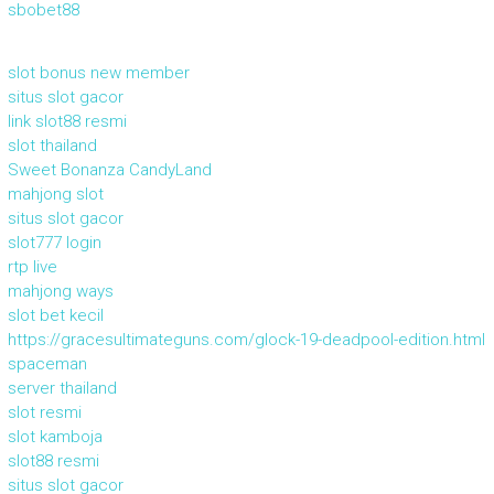
sbobet88
slot bonus new member
situs slot gacor
link slot88 resmi
slot thailand
Sweet Bonanza CandyLand
mahjong slot
situs slot gacor
slot777 login
rtp live
mahjong ways
slot bet kecil
https://gracesultimateguns.com/glock-19-deadpool-edition.html
spaceman
server thailand
slot resmi
slot kamboja
slot88 resmi
situs slot gacor