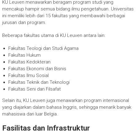
KU Leuven menawarkan beragam program studi yang
mencakup hampir semua bidang ilmu pengetahuan. Universitas
ini memiliki lebih dari 15 fakultas yang membawahi berbagai
jurusan dan program.
Beberapa fakultas utama di KU Leuven antara lain:
Fakultas Teologi dan Studi Agama
Fakultas Hukum
Fakultas Kedokteran
Fakultas Ekonomi dan Bisnis
Fakultas Ilmu Sosial
Fakultas Teknik dan Teknologi
Fakultas Seni dan Filsafat
Selain itu, KU Leuven juga menawarkan program internasional
yang diajarkan dalam bahasa Inggris, sehingga menarik banyak
mahasiswa dari luar Belgia.
Fasilitas dan Infrastruktur