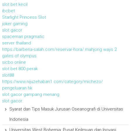
slot bet kecil
ibcbet
Starlight Princess Slot
joker gaming
slot gacor
spaceman pragmatic
server thailand
https://barberia-salah.com/reservar-hora/
mahjong ways 2
gates of olympus
sicbo online
slot bet 800 perak
slot88
https://www.nijuzehabari1.com/category/michezo/
pengeluaran hk
slot gacor gampang menang
slot gacor
Syarat dan Tips Masuk Jurusan Oseanografi di Universitas
Indonesia
Universitas West Bohemia: Pusat Keilmuan dan Inovasi