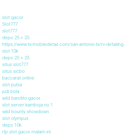
slot gacor
Slot777
slot777
depo 25 + 25
https://www.tx-mobiledetail.com/san-antonio-tx/rv-detailing
slot 10k
depo 25 + 25
situs slot777
situs sicbo
baccarat online
slot pulsa
judi bola
wild bandito gacor
slot server kamboja no 1
wild bounty showdown
slot olympus
depo 10k
rtp slot gacor malam ini