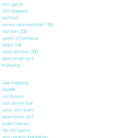
slot gacor
slot thailand
slot bet
bonus new member 100
slot bet 200
gates of olympus
depo 10k
situs slot bet 200
spaceman slot
mahjong
raja mahjong
slot88
slot bonus
slot server luar
situs slot resmi
spaceman slot
togel macau
rtp slot gacor
slot garansi kekalahan