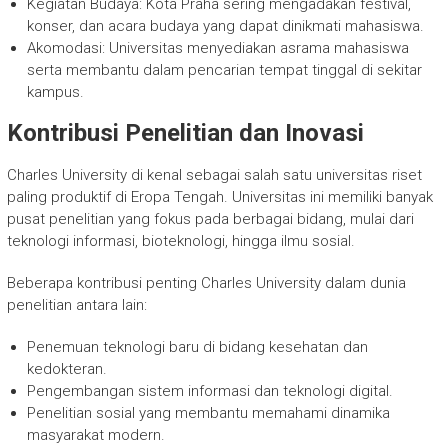
Kegiatan Budaya: Kota Praha sering mengadakan festival,
konser, dan acara budaya yang dapat dinikmati mahasiswa.
Akomodasi: Universitas menyediakan asrama mahasiswa
serta membantu dalam pencarian tempat tinggal di sekitar
kampus.
Kontribusi Penelitian dan Inovasi
Charles University di kenal sebagai salah satu universitas riset
paling produktif di Eropa Tengah. Universitas ini memiliki banyak
pusat penelitian yang fokus pada berbagai bidang, mulai dari
teknologi informasi, bioteknologi, hingga ilmu sosial.
Beberapa kontribusi penting Charles University dalam dunia
penelitian antara lain:
Penemuan teknologi baru di bidang kesehatan dan
kedokteran.
Pengembangan sistem informasi dan teknologi digital.
Penelitian sosial yang membantu memahami dinamika
masyarakat modern.