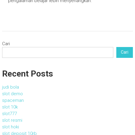
pengalaman belajar lebih menyenangkan.
Cari
Cari
Recent Posts
judi bola
slot demo
spaceman
slot 10k
slot777
slot resmi
slot hoki
slot deposit 10rb