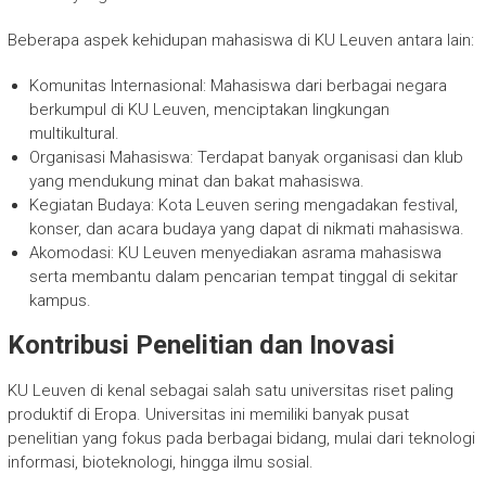
Beberapa aspek kehidupan mahasiswa di KU Leuven antara lain:
Komunitas Internasional: Mahasiswa dari berbagai negara
berkumpul di KU Leuven, menciptakan lingkungan
multikultural.
Organisasi Mahasiswa: Terdapat banyak organisasi dan klub
yang mendukung minat dan bakat mahasiswa.
Kegiatan Budaya: Kota Leuven sering mengadakan festival,
konser, dan acara budaya yang dapat di nikmati mahasiswa.
Akomodasi: KU Leuven menyediakan asrama mahasiswa
serta membantu dalam pencarian tempat tinggal di sekitar
kampus.
Kontribusi Penelitian dan Inovasi
KU Leuven di kenal sebagai salah satu universitas riset paling
produktif di Eropa. Universitas ini memiliki banyak pusat
penelitian yang fokus pada berbagai bidang, mulai dari teknologi
informasi, bioteknologi, hingga ilmu sosial.