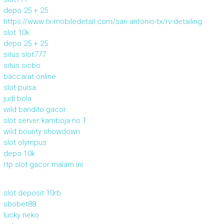
depo 25 + 25
https://www.tx-mobiledetail.com/san-antonio-tx/rv-detailing
slot 10k
depo 25 + 25
situs slot777
situs sicbo
baccarat online
slot pulsa
judi bola
wild bandito gacor
slot server kamboja no 1
wild bounty showdown
slot olympus
depo 10k
rtp slot gacor malam ini
slot deposit 10rb
sbobet88
lucky neko