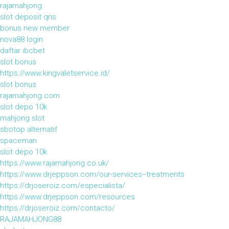
rajamahjong
slot deposit qris
bonus new member
nova88 login
daftar ibcbet
slot bonus
https://www.kingvaletservice.id/
slot bonus
rajamahjong.com
slot depo 10k
mahjong slot
sbotop alternatif
spaceman
slot depo 10k
https://www.rajamahjong.co.uk/
https://www.drjeppson.com/our-services--treatments
https://drjoseroiz.com/especialista/
https://www.drjeppson.com/resources
https://drjoseroiz.com/contacto/
RAJAMAHJONG88