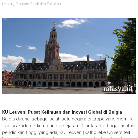
,
Leuven
Program Studi dan Fakultas
KU Leuven: Pusat Keilmuan dan Inovasi Global di Belgia
–
Belgia dikenal sebagai salah satu negara di Eropa yang memiliki
tradisi akademik kuat dan bersejarah. Di antara berbagai institusi
pendidikan tinggi yang ada, KU Leuven (Katholieke Universiteit