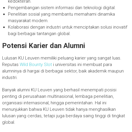
kedokteran.
Pengembangan sistem informasi dan teknologi digital.
Penelitian sosial yang membantu memahami dinamika
masyarakat modern.
Kolaborasi dengan industri untuk menciptakan solusi inovatif
bagi berbagai tantangan global.
Potensi Karier dan Alumni
Lulusan KU Leuven memiliki peluang karier yang sangat luas.
Reputas
Wild Bounty Slot
i universitas ini membuat para
alumninya di hargai di berbagai sektor, baik akademik maupun
industri.
Banyak alumni KU Leuven yang berhasil menempati posisi
penting di perusahaan multinasional, lembaga penelitian,
organisasi internasional, hingga pemerintahan. Hal ini
menunjukkan bahwa KU Leuven tidak hanya menghasilkan
lulusan yang cerdas, tetapi juga berdaya saing tinggi di tingkat
global.