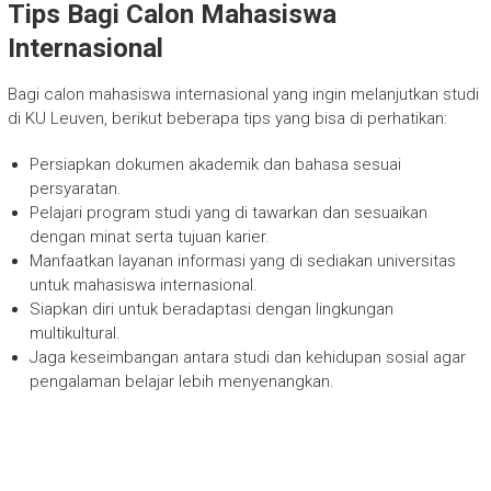
Tips Bagi Calon Mahasiswa
Internasional
Bagi calon mahasiswa internasional yang ingin melanjutkan studi
di KU Leuven, berikut beberapa tips yang bisa di perhatikan:
Persiapkan dokumen akademik dan bahasa sesuai
persyaratan.
Pelajari program studi yang di tawarkan dan sesuaikan
dengan minat serta tujuan karier.
Manfaatkan layanan informasi yang di sediakan universitas
untuk mahasiswa internasional.
Siapkan diri untuk beradaptasi dengan lingkungan
multikultural.
Jaga keseimbangan antara studi dan kehidupan sosial agar
pengalaman belajar lebih menyenangkan.