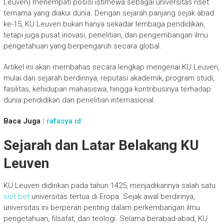
Leuven) menempati posisi istimewa sebagai universitas riset
ternama yang diakui dunia. Dengan sejarah panjang sejak abad
ke-15, KU Leuven bukan hanya sekadar lembaga pendidikan,
tetapi juga pusat inovasi, penelitian, dan pengembangan ilmu
pengetahuan yang berpengaruh secara global.
Artikel ini akan membahas secara lengkap mengenai KU Leuven,
mulai dari sejarah berdirinya, reputasi akademik, program studi,
fasilitas, kehidupan mahasiswa, hingga kontribusinya terhadap
dunia pendidikan dan penelitian internasional.
Baca Juga :
rafasya.id
Sejarah dan Latar Belakang KU
Leuven
KU Leuven didirikan pada tahun 1425, menjadikannya salah satu
slot bet
universitas tertua di Eropa. Sejak awal berdirinya,
universitas ini berperan penting dalam perkembangan ilmu
pengetahuan, filsafat, dan teologi. Selama berabad-abad, KU