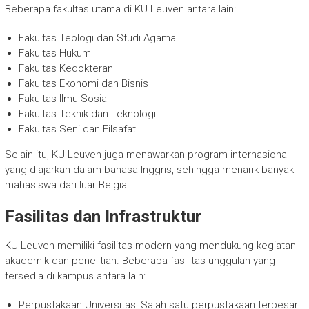
Beberapa fakultas utama di KU Leuven antara lain:
Fakultas Teologi dan Studi Agama
Fakultas Hukum
Fakultas Kedokteran
Fakultas Ekonomi dan Bisnis
Fakultas Ilmu Sosial
Fakultas Teknik dan Teknologi
Fakultas Seni dan Filsafat
Selain itu, KU Leuven juga menawarkan program internasional
yang diajarkan dalam bahasa Inggris, sehingga menarik banyak
mahasiswa dari luar Belgia.
Fasilitas dan Infrastruktur
KU Leuven memiliki fasilitas modern yang mendukung kegiatan
akademik dan penelitian. Beberapa fasilitas unggulan yang
tersedia di kampus antara lain:
Perpustakaan Universitas: Salah satu perpustakaan terbesar