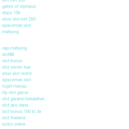
gates of olympus
depo 10k
situs slot bet 200
spaceman slot
mahjong
raja mahjong
slot88
slot bonus
slot server luar
situs slot resmi
spaceman slot
togel macau
rtp slot gacor
slot garansi kekalahan
slot qris dana
slot bonus 100 to 3x
slot thailand
sicbo online