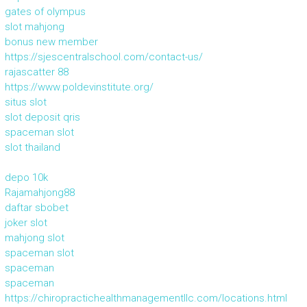
gates of olympus
slot mahjong
bonus new member
https://sjescentralschool.com/contact-us/
rajascatter 88
https://www.poldevinstitute.org/
situs slot
slot deposit qris
spaceman slot
slot thailand
depo 10k
Rajamahjong88
daftar sbobet
joker slot
mahjong slot
spaceman slot
spaceman
spaceman
https://chiropractichealthmanagementllc.com/locations.html