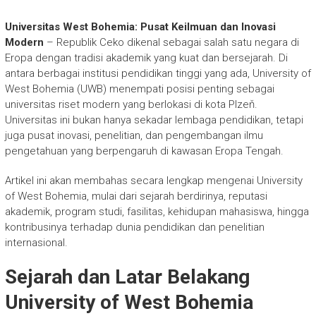
Universitas West Bohemia: Pusat Keilmuan dan Inovasi
Modern
– Republik Ceko dikenal sebagai salah satu negara di
Eropa dengan tradisi akademik yang kuat dan bersejarah. Di
antara berbagai institusi pendidikan tinggi yang ada, University of
West Bohemia (UWB) menempati posisi penting sebagai
universitas riset modern yang berlokasi di kota Plzeň.
Universitas ini bukan hanya sekadar lembaga pendidikan, tetapi
juga pusat inovasi, penelitian, dan pengembangan ilmu
pengetahuan yang berpengaruh di kawasan Eropa Tengah.
Artikel ini akan membahas secara lengkap mengenai University
of West Bohemia, mulai dari sejarah berdirinya, reputasi
akademik, program studi, fasilitas, kehidupan mahasiswa, hingga
kontribusinya terhadap dunia pendidikan dan penelitian
internasional.
Sejarah dan Latar Belakang
University of West Bohemia