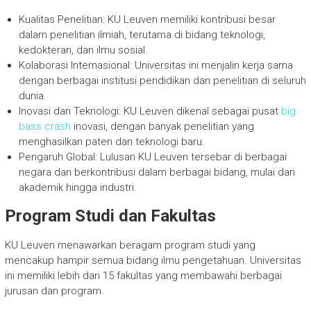
Kualitas Penelitian: KU Leuven memiliki kontribusi besar
dalam penelitian ilmiah, terutama di bidang teknologi,
kedokteran, dan ilmu sosial.
Kolaborasi Internasional: Universitas ini menjalin kerja sama
dengan berbagai institusi pendidikan dan penelitian di seluruh
dunia.
Inovasi dan Teknologi: KU Leuven dikenal sebagai pusat
big
bass crash
inovasi, dengan banyak penelitian yang
menghasilkan paten dan teknologi baru.
Pengaruh Global: Lulusan KU Leuven tersebar di berbagai
negara dan berkontribusi dalam berbagai bidang, mulai dari
akademik hingga industri.
Program Studi dan Fakultas
KU Leuven menawarkan beragam program studi yang
mencakup hampir semua bidang ilmu pengetahuan. Universitas
ini memiliki lebih dari 15 fakultas yang membawahi berbagai
jurusan dan program.