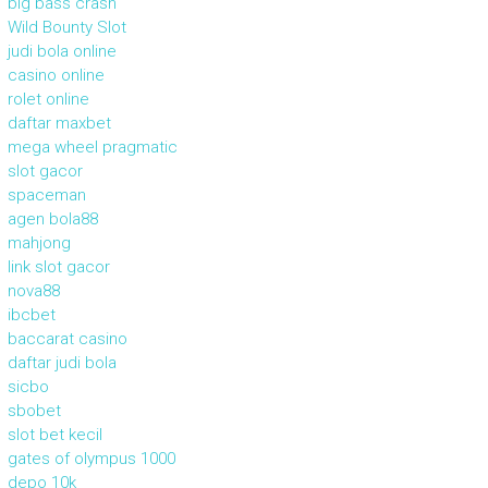
big bass crash
Wild Bounty Slot
judi bola online
casino online
rolet online
daftar maxbet
mega wheel pragmatic
slot gacor
spaceman
agen bola88
mahjong
link slot gacor
nova88
ibcbet
baccarat casino
daftar judi bola
sicbo
sbobet
slot bet kecil
gates of olympus 1000
depo 10k