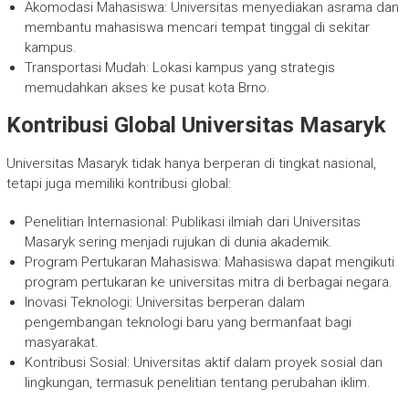
Akomodasi Mahasiswa: Universitas menyediakan asrama dan
membantu mahasiswa mencari tempat tinggal di sekitar
kampus.
Transportasi Mudah: Lokasi kampus yang strategis
memudahkan akses ke pusat kota Brno.
Kontribusi Global Universitas Masaryk
Universitas Masaryk tidak hanya berperan di tingkat nasional,
tetapi juga memiliki kontribusi global:
Penelitian Internasional: Publikasi ilmiah dari Universitas
Masaryk sering menjadi rujukan di dunia akademik.
Program Pertukaran Mahasiswa: Mahasiswa dapat mengikuti
program pertukaran ke universitas mitra di berbagai negara.
Inovasi Teknologi: Universitas berperan dalam
pengembangan teknologi baru yang bermanfaat bagi
masyarakat.
Kontribusi Sosial: Universitas aktif dalam proyek sosial dan
lingkungan, termasuk penelitian tentang perubahan iklim.