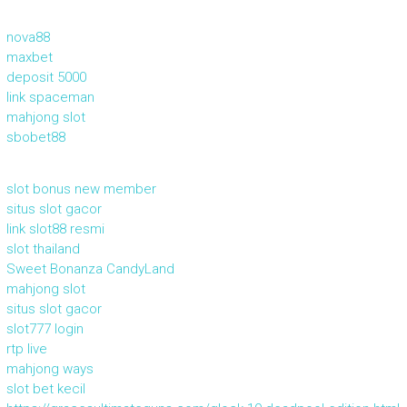
nova88
maxbet
deposit 5000
link spaceman
mahjong slot
sbobet88
slot bonus new member
situs slot gacor
link slot88 resmi
slot thailand
Sweet Bonanza CandyLand
mahjong slot
situs slot gacor
slot777 login
rtp live
mahjong ways
slot bet kecil