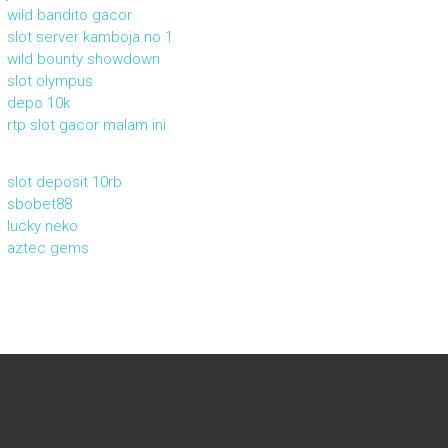
wild bandito gacor
slot server kamboja no 1
wild bounty showdown
slot olympus
depo 10k
rtp slot gacor malam ini
slot deposit 10rb
sbobet88
lucky neko
aztec gems