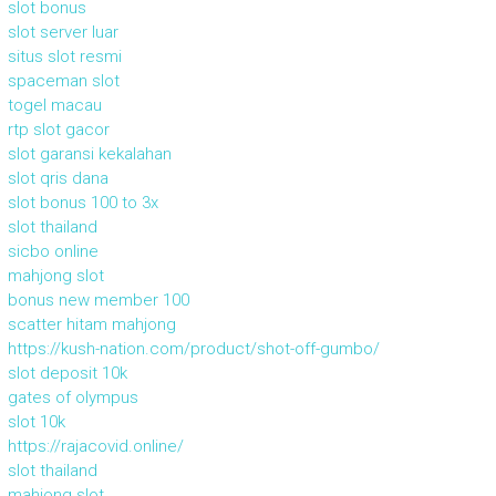
slot bonus
slot server luar
situs slot resmi
spaceman slot
togel macau
rtp slot gacor
slot garansi kekalahan
slot qris dana
slot bonus 100 to 3x
slot thailand
sicbo online
mahjong slot
bonus new member 100
scatter hitam mahjong
https://kush-nation.com/product/shot-off-gumbo/
slot deposit 10k
gates of olympus
slot 10k
https://rajacovid.online/
slot thailand
mahjong slot