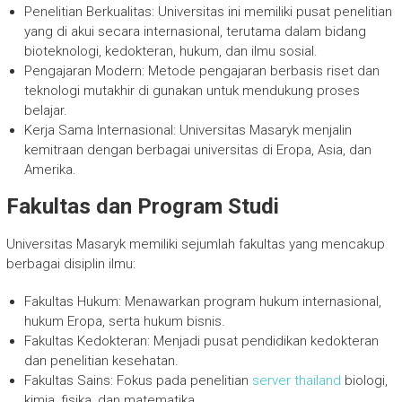
Penelitian Berkualitas: Universitas ini memiliki pusat penelitian
yang di akui secara internasional, terutama dalam bidang
bioteknologi, kedokteran, hukum, dan ilmu sosial.
Pengajaran Modern: Metode pengajaran berbasis riset dan
teknologi mutakhir di gunakan untuk mendukung proses
belajar.
Kerja Sama Internasional: Universitas Masaryk menjalin
kemitraan dengan berbagai universitas di Eropa, Asia, dan
Amerika.
Fakultas dan Program Studi
Universitas Masaryk memiliki sejumlah fakultas yang mencakup
berbagai disiplin ilmu:
Fakultas Hukum: Menawarkan program hukum internasional,
hukum Eropa, serta hukum bisnis.
Fakultas Kedokteran: Menjadi pusat pendidikan kedokteran
dan penelitian kesehatan.
Fakultas Sains: Fokus pada penelitian
server thailand
biologi,
kimia, fisika, dan matematika.