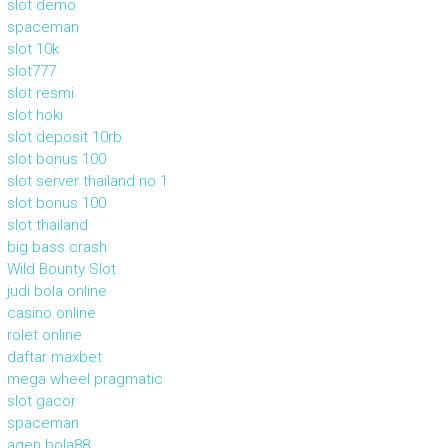
slot demo
spaceman
slot 10k
slot777
slot resmi
slot hoki
slot deposit 10rb
slot bonus 100
slot server thailand no 1
slot bonus 100
slot thailand
big bass crash
Wild Bounty Slot
judi bola online
casino online
rolet online
daftar maxbet
mega wheel pragmatic
slot gacor
spaceman
agen bola88