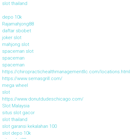
slot thailand
depo 10k
Rajamahjong88
daftar sbobet
joker slot
mahjong slot
spaceman slot
spaceman
spaceman
https://chiropractichealthmanagementllc.com/locations.html
https://www.sernasgrill.com/
mega wheel
slot
https://www.donutdudeschicago.com/
Slot Malaysia
situs slot gacor
slot thailand
slot garansi kekalahan 100
slot depo 10k