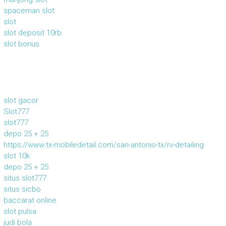
spaceman slot
slot
slot deposit 10rb
slot bonus
slot gacor
Slot777
slot777
depo 25 + 25
https://www.tx-mobiledetail.com/san-antonio-tx/rv-detailing
slot 10k
depo 25 + 25
situs slot777
situs sicbo
baccarat online
slot pulsa
judi bola