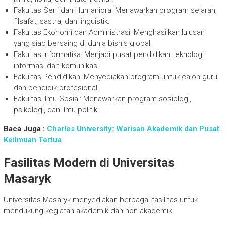
Fakultas Seni dan Humaniora: Menawarkan program sejarah,
filsafat, sastra, dan linguistik.
Fakultas Ekonomi dan Administrasi: Menghasilkan lulusan
yang siap bersaing di dunia bisnis global.
Fakultas Informatika: Menjadi pusat pendidikan teknologi
informasi dan komunikasi.
Fakultas Pendidikan: Menyediakan program untuk calon guru
dan pendidik profesional.
Fakultas Ilmu Sosial: Menawarkan program sosiologi,
psikologi, dan ilmu politik.
Baca Juga :
Charles University: Warisan Akademik dan Pusat
Keilmuan Tertua
Fasilitas Modern di Universitas
Masaryk
Universitas Masaryk menyediakan berbagai fasilitas untuk
mendukung kegiatan akademik dan non-akademik: