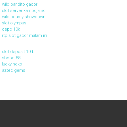
wild bandito gacor
slot server kamboja no 1
wild bounty showdown
slot olympus
depo 10k
rtp slot gacor malam ini
slot deposit 10rb
sbobet88
lucky neko
aztec gems