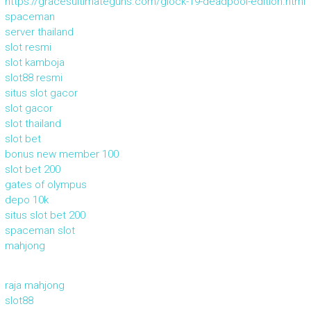
https://gracesultimateguns.com/glock-19-deadpool-edition.html
spaceman
server thailand
slot resmi
slot kamboja
slot88 resmi
situs slot gacor
slot gacor
slot thailand
slot bet
bonus new member 100
slot bet 200
gates of olympus
depo 10k
situs slot bet 200
spaceman slot
mahjong
raja mahjong
slot88