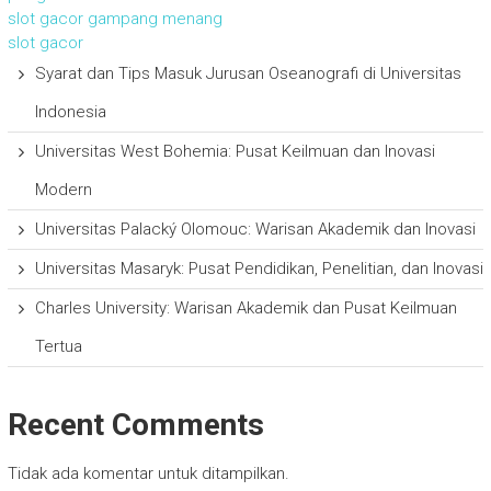
slot gacor gampang menang
slot gacor
Syarat dan Tips Masuk Jurusan Oseanografi di Universitas
Indonesia
Universitas West Bohemia: Pusat Keilmuan dan Inovasi
Modern
Universitas Palacký Olomouc: Warisan Akademik dan Inovasi
Universitas Masaryk: Pusat Pendidikan, Penelitian, dan Inovasi
Charles University: Warisan Akademik dan Pusat Keilmuan
Tertua
Recent Comments
Tidak ada komentar untuk ditampilkan.