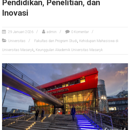
Pendidikan, Penelitian, dan
n
Inovasi
t
29 Januari 2026
admin
0 Komentar
,
Universitas
Fakultas dan Program Studi
Kehidupan Mahasiswa di
,
Universitas Masaryk
Keunggulan Akademik Universitas Masaryk