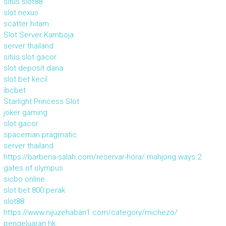
situs slot88
slot nexus
scatter hitam
Slot Server Kamboja
server thailand
situs slot gacor
slot deposit dana
slot bet kecil
ibcbet
Starlight Princess Slot
joker gaming
slot gacor
spaceman pragmatic
server thailand
https://barberia-salah.com/reservar-hora/
mahjong ways 2
gates of olympus
sicbo online
slot bet 800 perak
slot88
https://www.nijuzehabari1.com/category/michezo/
pengeluaran hk