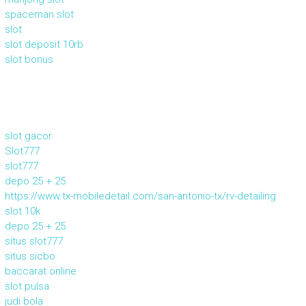
spaceman slot
slot
slot deposit 10rb
slot bonus
slot gacor
Slot777
slot777
depo 25 + 25
https://www.tx-mobiledetail.com/san-antonio-tx/rv-detailing
slot 10k
depo 25 + 25
situs slot777
situs sicbo
baccarat online
slot pulsa
judi bola