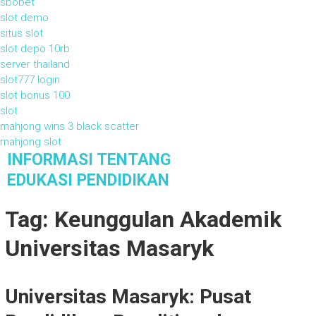
sbobet
slot demo
situs slot
slot depo 10rb
server thailand
slot777 login
slot bonus 100
slot
mahjong wins 3 black scatter
mahjong slot
S
INFORMASI TENTANG
k
EDUKASI PENDIDIKAN
i
Informasi Tentang Edukasi Pendidikan
p
Tag: Keunggulan Akademik
t
o
Universitas Masaryk
c
o
n
Universitas Masaryk: Pusat
t
e