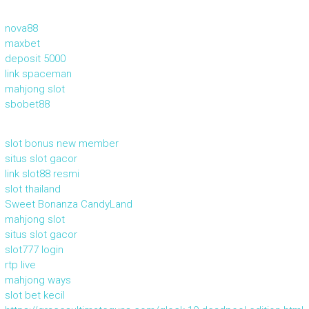
nova88
maxbet
deposit 5000
link spaceman
mahjong slot
sbobet88
slot bonus new member
situs slot gacor
link slot88 resmi
slot thailand
Sweet Bonanza CandyLand
mahjong slot
situs slot gacor
slot777 login
rtp live
mahjong ways
slot bet kecil