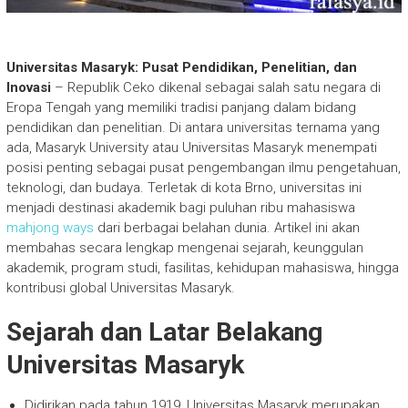
Universitas Masaryk: Pusat Pendidikan, Penelitian, dan
Inovasi
– Republik Ceko dikenal sebagai salah satu negara di
Eropa Tengah yang memiliki tradisi panjang dalam bidang
pendidikan dan penelitian. Di antara universitas ternama yang
ada, Masaryk University atau Universitas Masaryk menempati
posisi penting sebagai pusat pengembangan ilmu pengetahuan,
teknologi, dan budaya. Terletak di kota Brno, universitas ini
menjadi destinasi akademik bagi puluhan ribu mahasiswa
mahjong ways
dari berbagai belahan dunia. Artikel ini akan
membahas secara lengkap mengenai sejarah, keunggulan
akademik, program studi, fasilitas, kehidupan mahasiswa, hingga
kontribusi global Universitas Masaryk.
Sejarah dan Latar Belakang
Universitas Masaryk
Didirikan pada tahun 1919, Universitas Masaryk merupakan