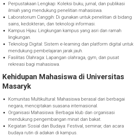
Perpustakaan Lengkap: Koleksi buku, jurnal, dan publikasi
ilmiah yang mendukung penelitian mahasiswa.
Laboratorium Canggih: Di gunakan untuk penelitian di bidang
sains, kedokteran, dan teknologi informasi.
Kampus Hijau: Lingkungan kampus yang asri dan ramah
lingkungan.
Teknologi Digital: Sistem e-learning dan platform digital untuk
mendukung pembelajaran jarak jauh.
Fasilitas Olahraga: Lapangan olahraga, gym, dan pusat
rekreasi bagi mahasiswa.
Kehidupan Mahasiswa di Universitas
Masaryk
Komunitas Multikultural: Mahasiswa berasal dari berbagai
negara, menciptakan suasana internasional.
Organisasi Mahasiswa: Berbagai klub dan organisasi
mendukung pengembangan minat dan bakat.
Kegiatan Sosial dan Budaya: Festival, seminar, dan acara
budaya rutin di adakan di kampus.