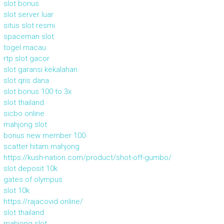
slot bonus
slot server luar
situs slot resmi
spaceman slot
togel macau
rtp slot gacor
slot garansi kekalahan
slot qris dana
slot bonus 100 to 3x
slot thailand
sicbo online
mahjong slot
bonus new member 100
scatter hitam mahjong
https://kush-nation.com/product/shot-off-gumbo/
slot deposit 10k
gates of olympus
slot 10k
https://rajacovid.online/
slot thailand
mahjong slot