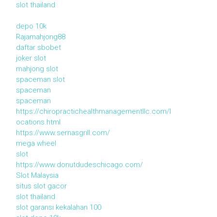
slot thailand
depo 10k
Rajamahjong88
daftar sbobet
joker slot
mahjong slot
spaceman slot
spaceman
spaceman
https://chiropractichealthmanagementllc.com/l
ocations.html
https://www.sernasgrill.com/
mega wheel
slot
https://www.donutdudeschicago.com/
Slot Malaysia
situs slot gacor
slot thailand
slot garansi kekalahan 100