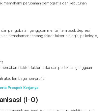
untuk memahami perubahan demografis dan kebutuhan
, dan pengobatan gangguan mental, termasuk depresi,
tkan pemahaman tentang faktor-faktor biologis, psikologis,
ta.
k memahami faktor-faktor risiko dan perlakuan gangguan
ah atau lembaga non-profit.
erta Prospek Kerjanya
anisasi (I-O)
erja, termasuk motivasi, kepuasan kerja, produktivitas, dan