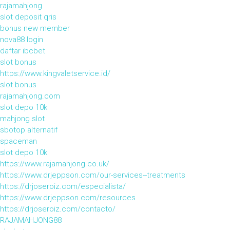
rajamahjong
slot deposit qris
bonus new member
nova88 login
daftar ibcbet
slot bonus
https://www.kingvaletservice.id/
slot bonus
rajamahjong.com
slot depo 10k
mahjong slot
sbotop alternatif
spaceman
slot depo 10k
https://www.rajamahjong.co.uk/
https://www.drjeppson.com/our-services--treatments
https://drjoseroiz.com/especialista/
https://www.drjeppson.com/resources
https://drjoseroiz.com/contacto/
RAJAMAHJONG88