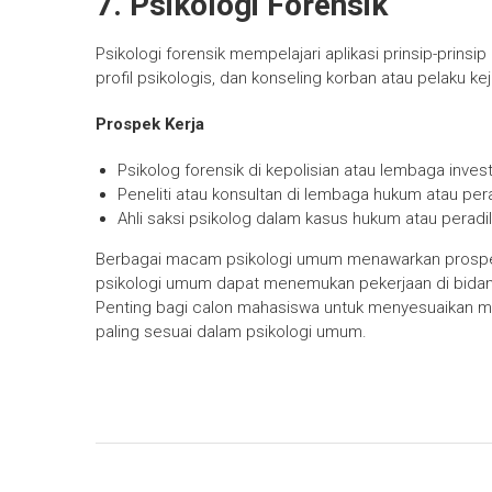
7. Psikologi Forensik
Psikologi forensik mempelajari aplikasi prinsip-prinsi
profil psikologis, dan konseling korban atau pelaku ke
Prospek Kerja
Psikolog forensik di kepolisian atau lembaga investi
Peneliti atau konsultan di lembaga hukum atau pera
Ahli saksi psikolog dalam kasus hukum atau peradil
Berbagai macam psikologi umum menawarkan prospek k
psikologi umum dapat menemukan pekerjaan di bidang 
Penting bagi calon mahasiswa untuk menyesuaikan min
paling sesuai dalam psikologi umum.