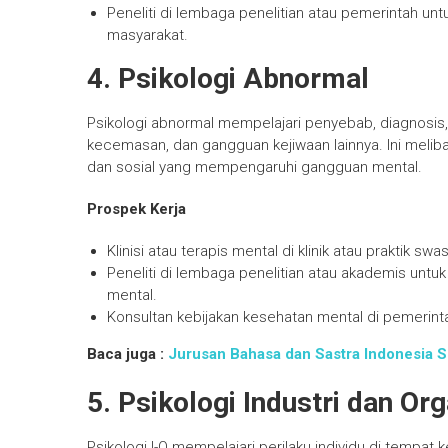
Peneliti di lembaga penelitian atau pemerintah 
masyarakat.
4. Psikologi Abnormal
Psikologi abnormal mempelajari penyebab, diagnosis
kecemasan, dan gangguan kejiwaan lainnya. Ini meliba
dan sosial yang mempengaruhi gangguan mental.
Prospek Kerja
Klinisi atau terapis mental di klinik atau praktik swas
Peneliti di lembaga penelitian atau akademis untu
mental.
Konsultan kebijakan kesehatan mental di pemerint
Baca juga :
Jurusan Bahasa dan Sastra Indonesia S
5. Psikologi Industri dan Org
Psikologi I-O mempelajari perilaku individu di tempat k