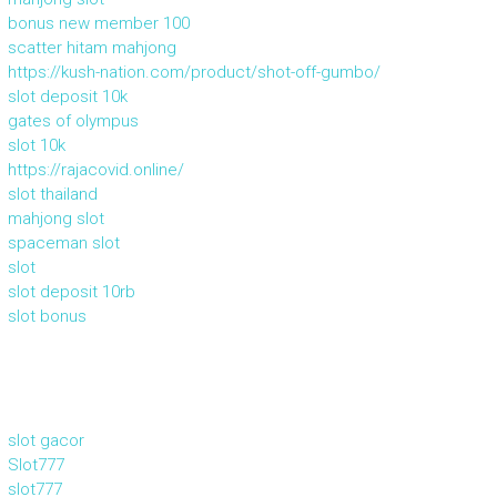
bonus new member 100
scatter hitam mahjong
https://kush-nation.com/product/shot-off-gumbo/
slot deposit 10k
gates of olympus
slot 10k
https://rajacovid.online/
slot thailand
mahjong slot
spaceman slot
slot
slot deposit 10rb
slot bonus
slot gacor
Slot777
slot777