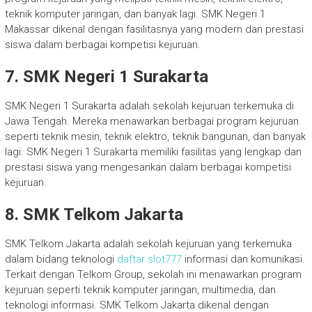
teknik komputer jaringan, dan banyak lagi. SMK Negeri 1
Makassar dikenal dengan fasilitasnya yang modern dan prestasi
siswa dalam berbagai kompetisi kejuruan.
7. SMK Negeri 1 Surakarta
SMK Negeri 1 Surakarta adalah sekolah kejuruan terkemuka di
Jawa Tengah. Mereka menawarkan berbagai program kejuruan
seperti teknik mesin, teknik elektro, teknik bangunan, dan banyak
lagi. SMK Negeri 1 Surakarta memiliki fasilitas yang lengkap dan
prestasi siswa yang mengesankan dalam berbagai kompetisi
kejuruan.
8. SMK Telkom Jakarta
SMK Telkom Jakarta adalah sekolah kejuruan yang terkemuka
dalam bidang teknologi
daftar slot777
informasi dan komunikasi.
Terkait dengan Telkom Group, sekolah ini menawarkan program
kejuruan seperti teknik komputer jaringan, multimedia, dan
teknologi informasi. SMK Telkom Jakarta dikenal dengan