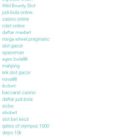
Wild Bounty Slot
judi bola online
casino online
rolet online
daftar maxbet
mega wheel pragmatic
slot gacor
spaceman
agen bola88
mahjong
link slot gacor
nova88
ibcbet
baccarat casino
daftar judi bola
sicbo
sbobet
slot bet kecil
gates of olympus 1000
depo 10k