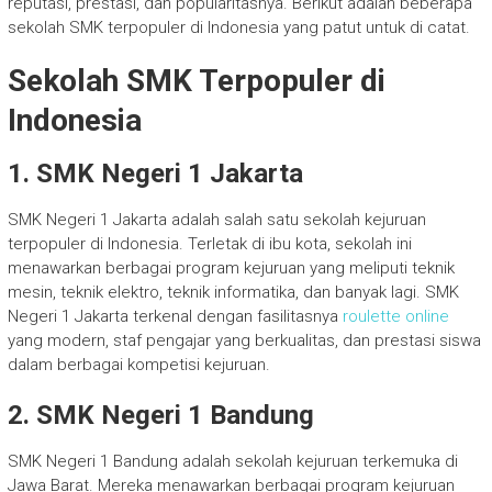
reputasi, prestasi, dan popularitasnya. Berikut adalah beberapa
sekolah SMK terpopuler di Indonesia yang patut untuk di catat.
Sekolah SMK Terpopuler di
Indonesia
1. SMK Negeri 1 Jakarta
SMK Negeri 1 Jakarta adalah salah satu sekolah kejuruan
terpopuler di Indonesia. Terletak di ibu kota, sekolah ini
menawarkan berbagai program kejuruan yang meliputi teknik
mesin, teknik elektro, teknik informatika, dan banyak lagi. SMK
Negeri 1 Jakarta terkenal dengan fasilitasnya
roulette online
yang modern, staf pengajar yang berkualitas, dan prestasi siswa
dalam berbagai kompetisi kejuruan.
2. SMK Negeri 1 Bandung
SMK Negeri 1 Bandung adalah sekolah kejuruan terkemuka di
Jawa Barat. Mereka menawarkan berbagai program kejuruan