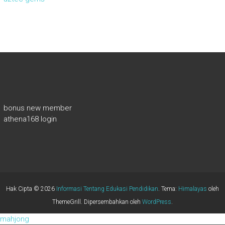
bonus new member
athena168 login
Hak Cipta © 2026
Informasi Tentang Edukasi Pendidikan
. Tema:
Himalayas
oleh
ThemeGrill. Dipersembahkan oleh
WordPress
.
mahjong