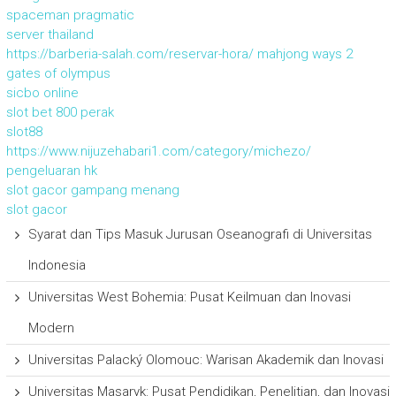
spaceman pragmatic
server thailand
https://barberia-salah.com/reservar-hora/
mahjong ways 2
gates of olympus
sicbo online
slot bet 800 perak
slot88
https://www.nijuzehabari1.com/category/michezo/
pengeluaran hk
slot gacor gampang menang
slot gacor
Syarat dan Tips Masuk Jurusan Oseanografi di Universitas
Indonesia
Universitas West Bohemia: Pusat Keilmuan dan Inovasi
Modern
Universitas Palacký Olomouc: Warisan Akademik dan Inovasi
Universitas Masaryk: Pusat Pendidikan, Penelitian, dan Inovasi