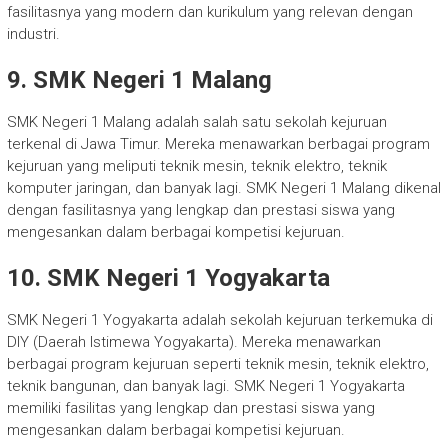
fasilitasnya yang modern dan kurikulum yang relevan dengan
industri.
9. SMK Negeri 1 Malang
SMK Negeri 1 Malang adalah salah satu sekolah kejuruan
terkenal di Jawa Timur. Mereka menawarkan berbagai program
kejuruan yang meliputi teknik mesin, teknik elektro, teknik
komputer jaringan, dan banyak lagi. SMK Negeri 1 Malang dikenal
dengan fasilitasnya yang lengkap dan prestasi siswa yang
mengesankan dalam berbagai kompetisi kejuruan.
10. SMK Negeri 1 Yogyakarta
SMK Negeri 1 Yogyakarta adalah sekolah kejuruan terkemuka di
DIY (Daerah Istimewa Yogyakarta). Mereka menawarkan
berbagai program kejuruan seperti teknik mesin, teknik elektro,
teknik bangunan, dan banyak lagi. SMK Negeri 1 Yogyakarta
memiliki fasilitas yang lengkap dan prestasi siswa yang
mengesankan dalam berbagai kompetisi kejuruan.