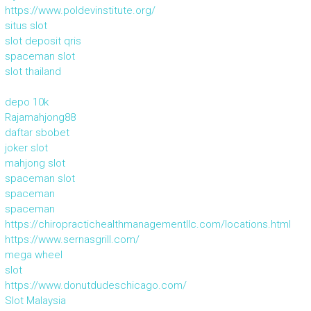
https://www.poldevinstitute.org/
situs slot
slot deposit qris
spaceman slot
slot thailand
depo 10k
Rajamahjong88
daftar sbobet
joker slot
mahjong slot
spaceman slot
spaceman
spaceman
https://chiropractichealthmanagementllc.com/locations.html
https://www.sernasgrill.com/
mega wheel
slot
https://www.donutdudeschicago.com/
Slot Malaysia