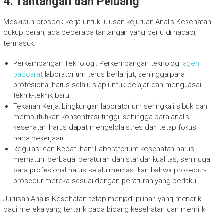
4. Tantangan dan Peluang
Meskipun prospek kerja untuk lulusan kejuruan Analis Kesehatan
cukup cerah, ada beberapa tantangan yang perlu di hadapi,
termasuk
Perkembangan Teknologi: Perkembangan teknologi
agen
baccarat
laboratorium terus berlanjut, sehingga para
profesional harus selalu siap untuk belajar dan menguasai
teknik-teknik baru.
Tekanan Kerja: Lingkungan laboratorium seringkali sibuk dan
membutuhkan konsentrasi tinggi, sehingga para analis
kesehatan harus dapat mengelola stres dan tetap fokus
pada pekerjaan.
Regulasi dan Kepatuhan: Laboratorium kesehatan harus
mematuhi berbagai peraturan dan standar kualitas, sehingga
para profesional harus selalu memastikan bahwa prosedur-
prosedur mereka sesuai dengan peraturan yang berlaku.
Jurusan Analis Kesehatan tetap menjadi pilihan yang menarik
bagi mereka yang tertarik pada bidang kesehatan dan memiliki