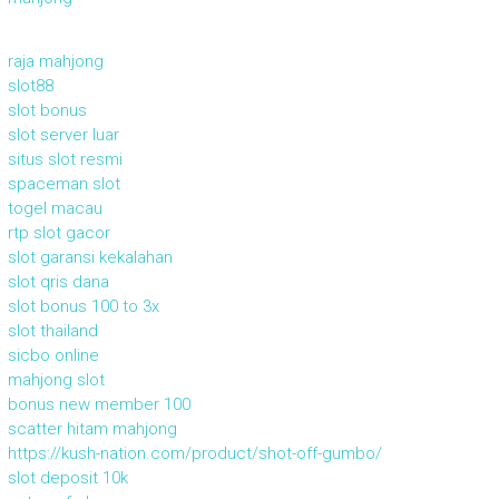
raja mahjong
slot88
slot bonus
slot server luar
situs slot resmi
spaceman slot
togel macau
rtp slot gacor
slot garansi kekalahan
slot qris dana
slot bonus 100 to 3x
slot thailand
sicbo online
mahjong slot
bonus new member 100
scatter hitam mahjong
https://kush-nation.com/product/shot-off-gumbo/
slot deposit 10k