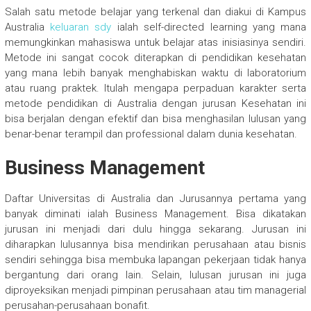
Salah satu metode belajar yang terkenal dan diakui di Kampus
Australia
keluaran sdy
ialah self-directed learning yang mana
memungkinkan mahasiswa untuk belajar atas inisiasinya sendiri.
Metode ini sangat cocok diterapkan di pendidikan kesehatan
yang mana lebih banyak menghabiskan waktu di laboratorium
atau ruang praktek. Itulah mengapa perpaduan karakter serta
metode pendidikan di Australia dengan jurusan Kesehatan ini
bisa berjalan dengan efektif dan bisa menghasilan lulusan yang
benar-benar terampil dan professional dalam dunia kesehatan.
Business Management
Daftar Universitas di Australia dan Jurusannya pertama yang
banyak diminati ialah Business Management. Bisa dikatakan
jurusan ini menjadi dari dulu hingga sekarang. Jurusan ini
diharapkan lulusannya bisa mendirikan perusahaan atau bisnis
sendiri sehingga bisa membuka lapangan pekerjaan tidak hanya
bergantung dari orang lain. Selain, lulusan jurusan ini juga
diproyeksikan menjadi pimpinan perusahaan atau tim managerial
perusahan-perusahaan bonafit.