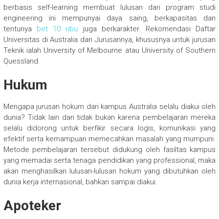
berbasis self-learning membuat lulusan dari program studi
engineering ini mempunyai daya saing, berkapasitas dan
tentunya
bet 10 ribu
juga berkarakter. Rekomendasi Daftar
Universitas di Australia dan Jurusannya, khususnya untuk jurusan
Teknik ialah University of Melbourne atau University of Southern
Quessland.
Hukum
Mengapa jurusan hokum dari kampus Australia selalu diakui oleh
dunia? Tidak lain dan tidak bukan karena pembelajaran mereka
selalu didorong untuk berfikir secara logis, komunikasi yang
efektif serta kemampuan memecahkan masalah yang mumpuni.
Metode pembelajaran tersebut didukung oleh fasiltas kampus
yang memadai serta tenaga pendidikan yang professional, maka
akan menghasilkan lulusan-lulusan hokum yang dibutuhkan oleh
dunia kerja internasional, bahkan sampai diakui.
Apoteker