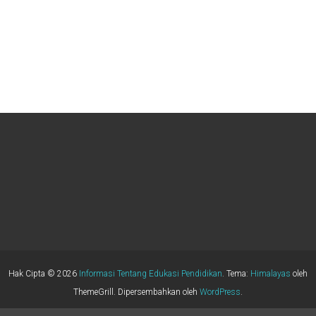
Hak Cipta © 2026
Informasi Tentang Edukasi Pendidikan
. Tema:
Himalayas
oleh
ThemeGrill. Dipersembahkan oleh
WordPress
.