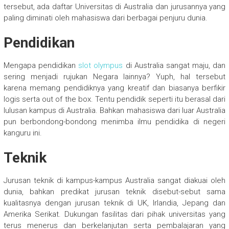
tersebut, ada daftar Universitas di Australia dan jurusannya yang
paling diminati oleh mahasiswa dari berbagai penjuru dunia.
Pendidikan
Mengapa pendidikan
slot olympus
di Australia sangat maju, dan
sering menjadi rujukan Negara lainnya? Yuph, hal tersebut
karena memang pendidiknya yang kreatif dan biasanya berfikir
logis serta out of the box. Tentu pendidik seperti itu berasal dari
lulusan kampus di Australia. Bahkan mahasiswa dari luar Australia
pun berbondong-bondong menimba ilmu pendidika di negeri
kanguru ini.
Teknik
Jurusan teknik di kampus-kampus Australia sangat diakuai oleh
dunia, bahkan predikat jurusan teknik disebut-sebut sama
kualitasnya dengan jurusan teknik di UK, Irlandia, Jepang dan
Amerika Serikat. Dukungan fasilitas dari pihak universitas yang
terus menerus dan berkelanjutan serta pembalajaran yang